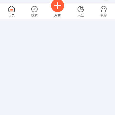
车险客户经理
面议
首页
搜索
入驻
我的
发布
08-07
性别不限
经验不限
中国大地财产保险股份有限公司广西分公司
申请
广西壮族自治区 南宁 江南区 迎凯路17号鸿基工业园10栋
客服主管
面议
招聘信息
求职简历
08-07
性别不限
经验不限
广西领融资产管理有限公司
申请
广西壮族自治区 南宁 青秀区 南宁市青秀区中越路7号金
文员
面议
08-07
性别不限
经验不限
柳州恒泰钢结构有限公司
申请
柳州市柳兴工业园区顺业路18号