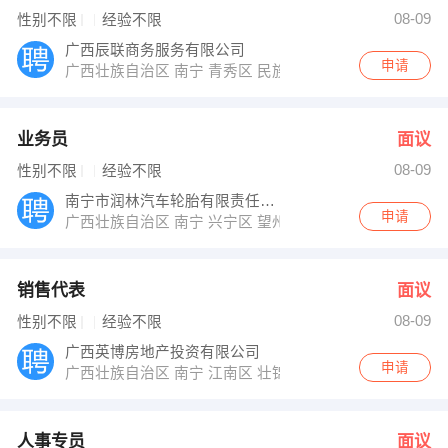
小吴 发布 [销售代表 ] 招聘信息
08-09
性别不限
经验不限
黄小姐 发布 [人事专员 ] 招聘信息
李女士 发布 [技术员 ] 招聘信息
广西辰联商务服务有限公司
【柳州神龙电子电脑经营部 】 强势入驻
申请
广西壮族自治区 南宁 青秀区 民族大道166号阳光100上
业务员
面议
08-09
性别不限
经验不限
南宁市润林汽车轮胎有限责任公司
申请
广西壮族自治区 南宁 兴宁区 望州路249号21-24号优科
销售代表
面议
08-09
性别不限
经验不限
广西英博房地产投资有限公司
申请
广西壮族自治区 南宁 江南区 壮锦大道27号盛天领域3号楼
人事专员
面议