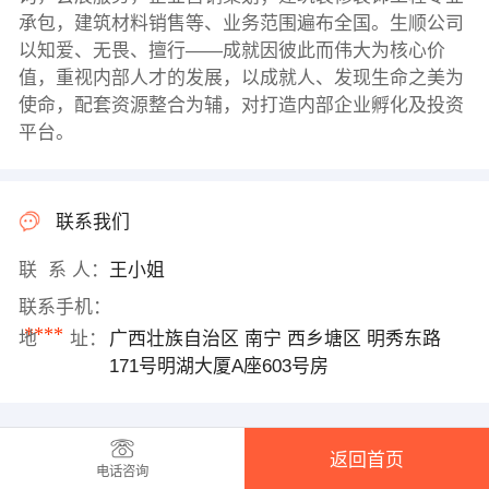
承包，建筑材料销售等、业务范围遍布全国。生顺公司
以知爱、无畏、擅行——成就因彼此而伟大为核心价
值，重视内部人才的发展，以成就人、发现生命之美为
使命，配套资源整合为辅，对打造内部企业孵化及投资
平台。
联系我们
联 系 人：
王小姐
联系手机：
****
地 址：
广西壮族自治区 南宁 西乡塘区 明秀东路
171号明湖大厦A座603号房
返回首页
电话咨询