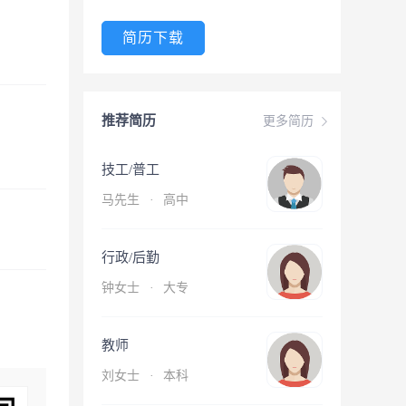
简历下载
推荐简历
更多简历
技工/普工
马先生
·
高中
行政/后勤
钟女士
·
大专
教师
刘女士
·
本科