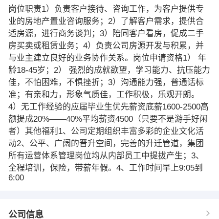
岗位职责1）负责客户接待、咨询工作，为客户提供专
业的房地产置业咨询服务；2）了解客户需求，提供合
适房源，进行商务谈判；3）陪同客户看房，促成二手
房买卖或租赁业务；4）负责公司房源开发与积累，并
与业主建立良好的业务协作关系。岗位申请资格1） 年
龄18-45岁；2） 强烈的成就欲望，学习能力、抗压能力
佳，不怕困难，不惧挫折；3）沟通能力强，普通话标
准；有亲和力，形象气质佳，工作积极，乐观开朗。
4）无工作经验的应届毕业生优先薪资底薪1600-2500高
额提成20%——40%平均薪资4500（只要不是游手好闲
者）其他福利1、公司定期组织丰富多彩的企业文化活
动2、公平、广阔的晋升空间，完善的升迁管道，集团
所有运营体系管理岗位均从内部员工中提拔产生；3、
全程培训，保险，带薪年假。4、工作时间早上9:05到
6:00
公司信息