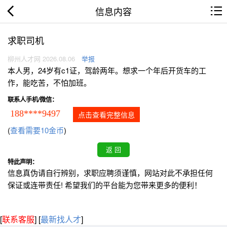
信息内容
求职司机
柳州人才网 2026.08.06
举报
本人男，24岁有c1证，驾龄两年。想求一个年后开货车的工
作，能吃苦，不怕加班。
联系人手机/微信：
188****9497
点击查看完整信息
(
查看需要10金币
)
特此声明：
信息真伪请自行辨别，求职应聘须谨慎，网站对此不承担任何
保证或连带责任! 希望我们的平台能为您带来更多的便利！
[
联系客服
]
[
最新找人才
]